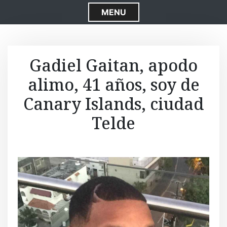
S
MENU
k
i
p
t
Gadiel Gaitan, apodo
o
alimo, 41 años, soy de
c
o
Canary Islands, ciudad
n
t
Telde
e
n
t