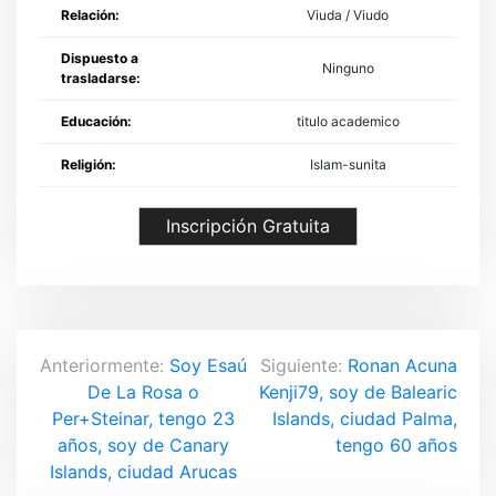
Relación:
Viuda / Viudo
Dispuesto a
Ninguno
trasladarse:
Educación:
titulo academico
Religión:
Islam-sunita
Inscripción Gratuita
N
Anteriormente:
Soy Esaú
Siguiente:
Ronan Acuna
De La Rosa o
Kenji79, soy de Balearic
a
Per+Steinar, tengo 23
Islands, ciudad Palma,
v
años, soy de Canary
tengo 60 años
Islands, ciudad Arucas