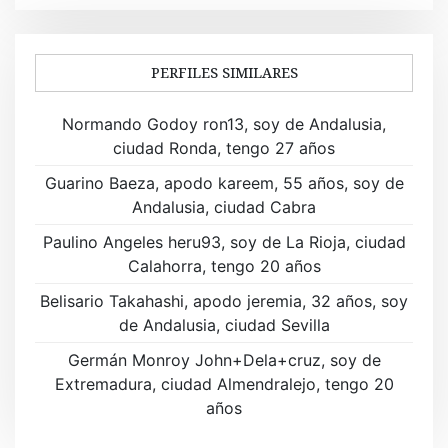
e
g
a
PERFILES SIMILARES
c
Normando Godoy ron13, soy de Andalusia,
i
ciudad Ronda, tengo 27 años
ó
Guarino Baeza, apodo kareem, 55 años, soy de
Andalusia, ciudad Cabra
n
Paulino Angeles heru93, soy de La Rioja, ciudad
d
Calahorra, tengo 20 años
e
Belisario Takahashi, apodo jeremia, 32 años, soy
de Andalusia, ciudad Sevilla
e
Germán Monroy John+Dela+cruz, soy de
n
Extremadura, ciudad Almendralejo, tengo 20
t
años