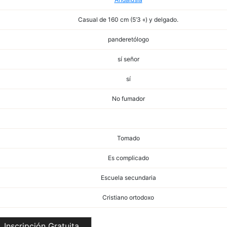
Casual de 160 cm (5’3 «) y delgado.
panderetólogo
sí señor
sí
No fumador
Tomado
Es complicado
Escuela secundaria
Cristiano ortodoxo
Inscripción Gratuita