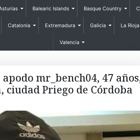
S
Asturias
Balearic Islands
Basque Country
C
k
i
Catalonia
Extremadura
Galicia
La Rioja
p
t
o
Valencia
c
o
n
t
, apodo mr_bench04, 47 años
e
a, ciudad Priego de Córdoba
n
t