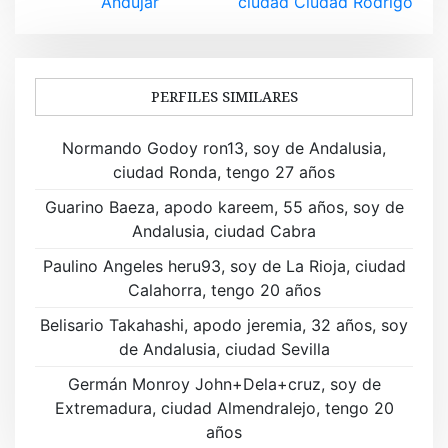
Andújar
ciudad Ciudad Rodrigo
e
g
a
PERFILES SIMILARES
c
Normando Godoy ron13, soy de Andalusia,
i
ciudad Ronda, tengo 27 años
ó
Guarino Baeza, apodo kareem, 55 años, soy de
Andalusia, ciudad Cabra
n
Paulino Angeles heru93, soy de La Rioja, ciudad
d
Calahorra, tengo 20 años
e
Belisario Takahashi, apodo jeremia, 32 años, soy
de Andalusia, ciudad Sevilla
e
Germán Monroy John+Dela+cruz, soy de
n
Extremadura, ciudad Almendralejo, tengo 20
t
años