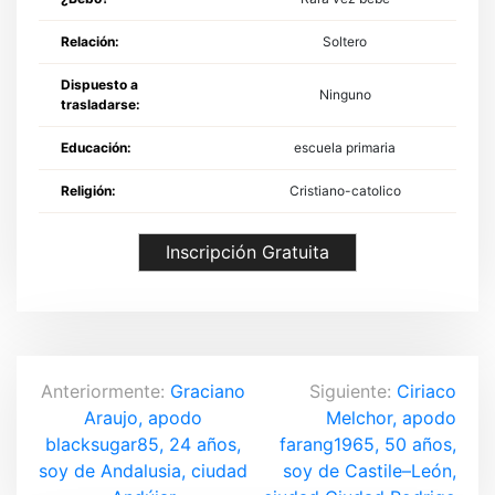
Relación:
Soltero
Dispuesto a
Ninguno
trasladarse:
Educación:
escuela primaria
Religión:
Cristiano-catolico
Inscripción Gratuita
N
Anteriormente:
Graciano
Siguiente:
Ciriaco
Araujo, apodo
Melchor, apodo
a
blacksugar85, 24 años,
farang1965, 50 años,
v
soy de Andalusia, ciudad
soy de Castile–León,