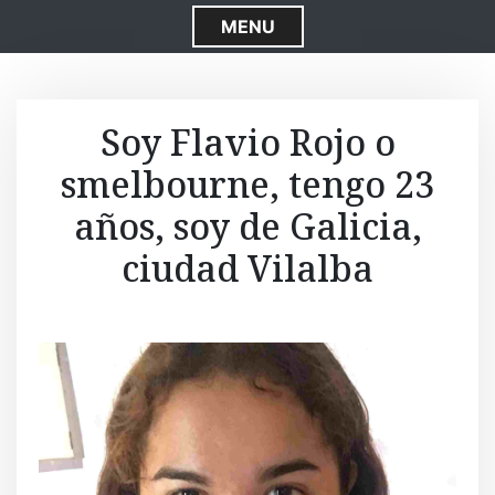
S
MENU
k
i
p
t
Soy Flavio Rojo o
o
smelbourne, tengo 23
c
o
años, soy de Galicia,
n
t
ciudad Vilalba
e
n
t