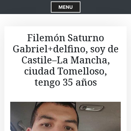
S
MENU
k
i
p
t
Filemón Saturno
o
Gabriel+delfino, soy de
c
o
Castile–La Mancha,
n
t
ciudad Tomelloso,
e
tengo 35 años
n
t