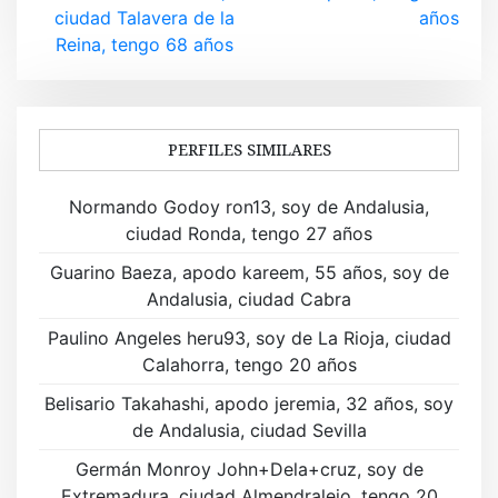
v
ciudad Talavera de la
años
e
Reina, tengo 68 años
g
a
PERFILES SIMILARES
c
i
Normando Godoy ron13, soy de Andalusia,
ciudad Ronda, tengo 27 años
ó
Guarino Baeza, apodo kareem, 55 años, soy de
n
Andalusia, ciudad Cabra
d
Paulino Angeles heru93, soy de La Rioja, ciudad
Calahorra, tengo 20 años
e
Belisario Takahashi, apodo jeremia, 32 años, soy
e
de Andalusia, ciudad Sevilla
n
Germán Monroy John+Dela+cruz, soy de
Extremadura, ciudad Almendralejo, tengo 20