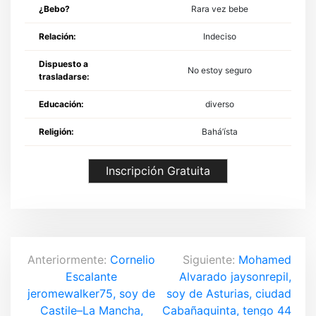
¿Bebo?
Rara vez bebe
Relación:
Indeciso
Dispuesto a
No estoy seguro
trasladarse:
Educación:
diverso
Religión:
Bahá’ísta
Inscripción Gratuita
N
Anteriormente:
Cornelio
Siguiente:
Mohamed
Escalante
Alvarado jaysonrepil,
a
jeromewalker75, soy de
soy de Asturias, ciudad
Castile–La Mancha,
Cabañaquinta, tengo 44