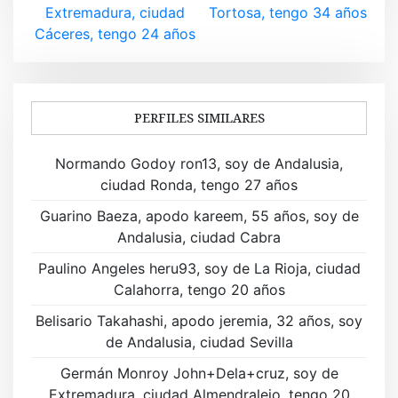
v
Extremadura, ciudad
Tortosa, tengo 34 años
Cáceres, tengo 24 años
e
g
a
PERFILES SIMILARES
c
Normando Godoy ron13, soy de Andalusia,
i
ciudad Ronda, tengo 27 años
ó
Guarino Baeza, apodo kareem, 55 años, soy de
Andalusia, ciudad Cabra
n
Paulino Angeles heru93, soy de La Rioja, ciudad
d
Calahorra, tengo 20 años
e
Belisario Takahashi, apodo jeremia, 32 años, soy
de Andalusia, ciudad Sevilla
e
Germán Monroy John+Dela+cruz, soy de
n
Extremadura, ciudad Almendralejo, tengo 20