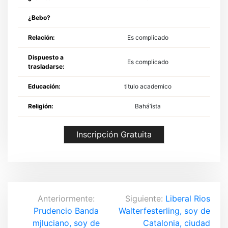
¿Bebo?
Relación:
Es complicado
Dispuesto a
Es complicado
trasladarse:
Educación:
titulo academico
Religión:
Bahá’ísta
Inscripción Gratuita
N
Anteriormente:
Siguiente:
Liberal Rios
Prudencio Banda
Walterfesterling, soy de
a
mjluciano, soy de
Catalonia, ciudad