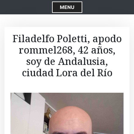
S
MENU
k
i
p
t
Filadelfo Poletti, apodo
o
rommel268, 42 años,
c
o
soy de Andalusia,
n
t
ciudad Lora del Río
e
n
t