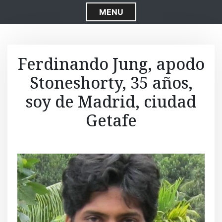
S
MENU
k
i
p
t
Ferdinando Jung, apodo
o
Stoneshorty, 35 años,
c
o
soy de Madrid, ciudad
n
t
Getafe
e
n
t