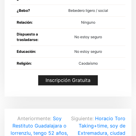
¿Bebo?
Bebedero ligero / social
Relación:
Ninguno
Dispuesto a
No estoy seguro
trasladarse:
Educación:
No estoy seguro
Religión:
Caodaísmo
Inscripción Gratuita
N
Anteriormente:
Soy
Siguiente:
Horacio Toro
Restituto Guadalajara o
Taking+time, soy de
a
lorrenzlu, tengo 52 años,
Extremadura, ciudad