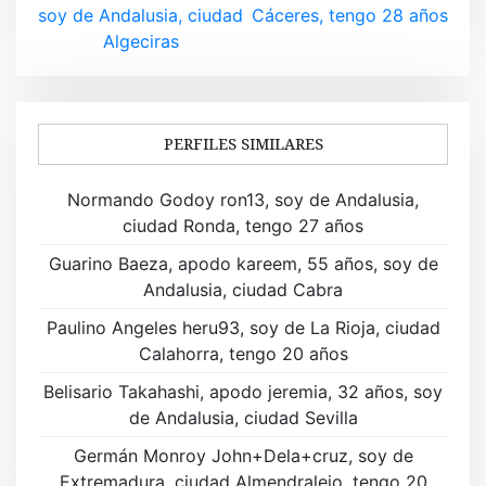
v
soy de Andalusia, ciudad
Cáceres, tengo 28 años
Algeciras
e
g
a
PERFILES SIMILARES
c
Normando Godoy ron13, soy de Andalusia,
i
ciudad Ronda, tengo 27 años
ó
Guarino Baeza, apodo kareem, 55 años, soy de
Andalusia, ciudad Cabra
n
Paulino Angeles heru93, soy de La Rioja, ciudad
d
Calahorra, tengo 20 años
e
Belisario Takahashi, apodo jeremia, 32 años, soy
de Andalusia, ciudad Sevilla
e
Germán Monroy John+Dela+cruz, soy de
n
Extremadura, ciudad Almendralejo, tengo 20