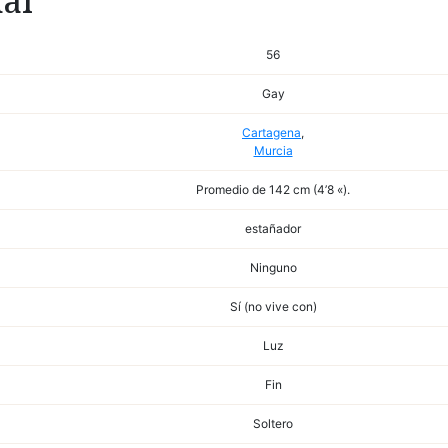
al
56
Gay
Cartagena
,
Murcia
Promedio de 142 cm (4’8 «).
estañador
Ninguno
Sí (no vive con)
Luz
Fin
Soltero