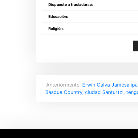
Dispuesto a trasladarse:
Educación:
Religión:
N
Anteriormente:
Erwin Calva Jamesalipa
Basque Country, ciudad Santurtzi, ten
a
v
e
g