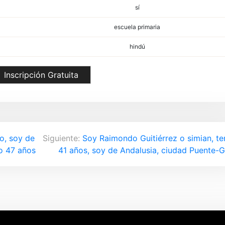
sí
escuela primaria
hindú
Inscripción Gratuita
o, soy de
Siguiente:
Soy Raimondo Guitiérrez o simian, t
go 47 años
41 años, soy de Andalusia, ciudad Puente-G