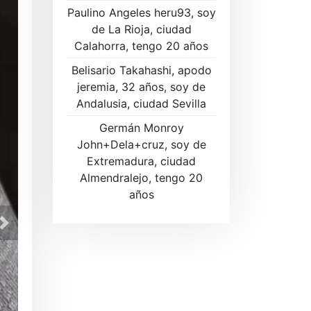
Paulino Angeles heru93, soy
de La Rioja, ciudad
Calahorra, tengo 20 años
Belisario Takahashi, apodo
jeremia, 32 años, soy de
Andalusia, ciudad Sevilla
Germán Monroy
John+Dela+cruz, soy de
Extremadura, ciudad
Almendralejo, tengo 20
años
Regístrese ahora GRATIS para 