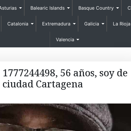
S
Asturias
Balearic Islands
Basque Country
C
k
i
Catalonia
Extremadura
Galicia
La Rioja
p
t
o
Valencia
c
o
n
t
 1777244498, 56 años, soy de
e
 ciudad Cartagena
n
t