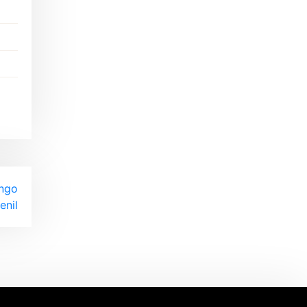
engo
enil