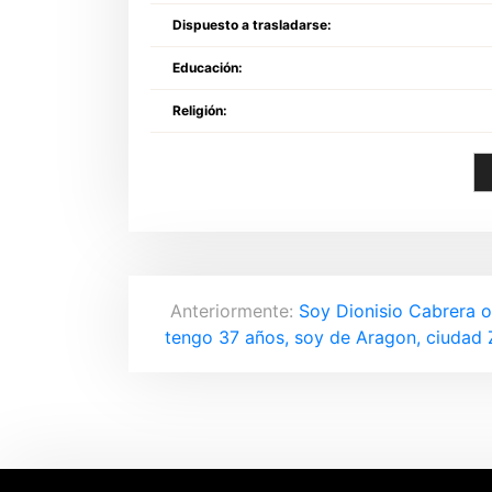
Dispuesto a trasladarse:
Educación:
Religión:
N
Anteriormente:
Soy Dionisio Cabrera o
tengo 37 años, soy de Aragon, ciudad
a
v
e
g