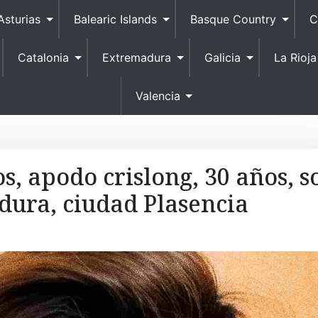
S
Asturias
Balearic Islands
Basque Country
C
k
i
Catalonia
Extremadura
Galicia
La Rioja
p
t
o
Valencia
c
o
n
t
s, apodo crislong, 30 años, s
e
ura, ciudad Plasencia
n
t