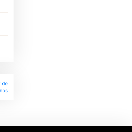
 de
años