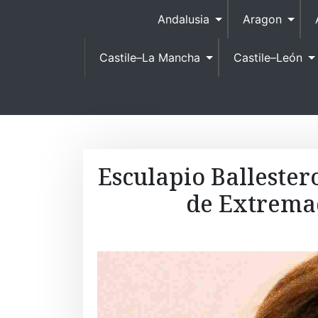
Andalusia
Aragon
Castile–La Mancha
Castile–León
Esculapio Ballestero
de Extremad