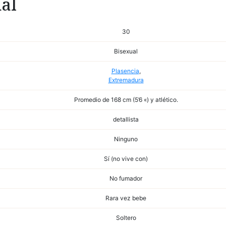
al
30
Bisexual
Plasencia
,
Extremadura
Promedio de 168 cm (5’6 «) y atlético.
detallista
Ninguno
Sí (no vive con)
No fumador
Rara vez bebe
Soltero