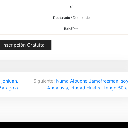
sí
Doctorado / Doctorado
Bahá’ísta
Inscripción Gratuita
 jonjuan,
Siguiente:
Numa Alpuche Jamefreeman, soy
 Zaragoza
Andalusia, ciudad Huelva, tengo 50 