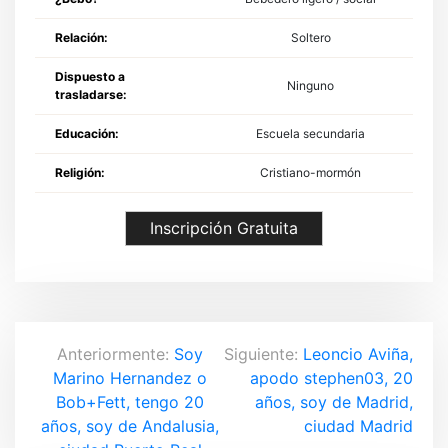
Relación:
Soltero
Dispuesto a
Ninguno
trasladarse:
Educación:
Escuela secundaria
Religión:
Cristiano-mormón
Inscripción Gratuita
N
Anteriormente:
Soy
Siguiente:
Leoncio Aviña,
Marino Hernandez o
apodo stephen03, 20
a
Bob+Fett, tengo 20
años, soy de Madrid,
v
años, soy de Andalusia,
ciudad Madrid