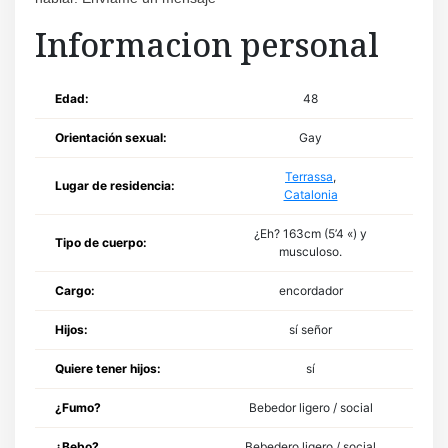
Informacion personal
Edad:
48
Orientación sexual:
Gay
Terrassa
,
Lugar de residencia:
Catalonia
¿Eh? 163cm (5’4 «) y
Tipo de cuerpo:
musculoso.
Cargo:
encordador
Hijos:
sí señor
Quiere tener hijos:
sí
¿Fumo?
Bebedor ligero / social
¿Bebo?
Bebedero ligero / social