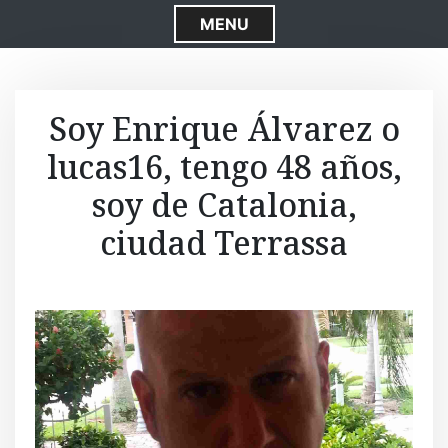
S
MENU
k
i
p
t
Soy Enrique Álvarez o
o
lucas16, tengo 48 años,
c
o
soy de Catalonia,
n
t
ciudad Terrassa
e
n
t