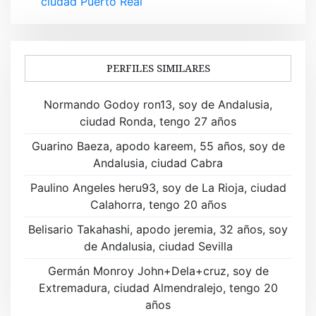
ciudad Puerto Real
e
g
a
PERFILES SIMILARES
c
Normando Godoy ron13, soy de Andalusia,
i
ciudad Ronda, tengo 27 años
ó
Guarino Baeza, apodo kareem, 55 años, soy de
Andalusia, ciudad Cabra
n
Paulino Angeles heru93, soy de La Rioja, ciudad
d
Calahorra, tengo 20 años
e
Belisario Takahashi, apodo jeremia, 32 años, soy
de Andalusia, ciudad Sevilla
e
Germán Monroy John+Dela+cruz, soy de
n
Extremadura, ciudad Almendralejo, tengo 20
t
años