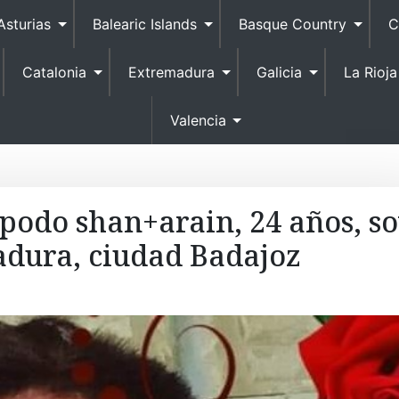
S
Asturias
Balearic Islands
Basque Country
C
k
i
Catalonia
Extremadura
Galicia
La Rioja
p
t
o
Valencia
c
o
n
t
podo shan+arain, 24 años, s
e
dura, ciudad Badajoz
n
t