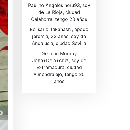
Paulino Angeles heru93, soy
de La Rioja, ciudad
Calahorra, tengo 20 años
Belisario Takahashi, apodo
jeremia, 32 años, soy de
Andalusia, ciudad Sevilla
Germán Monroy
John+Dela+cruz, soy de
Extremadura, ciudad
Almendralejo, tengo 20
años
Regístrese ahora GRATIS para 