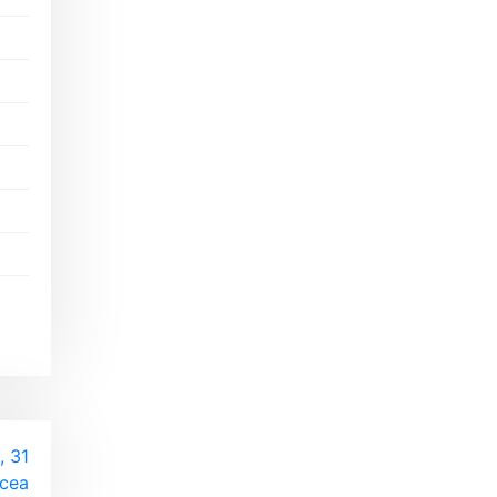
, 31
rcea