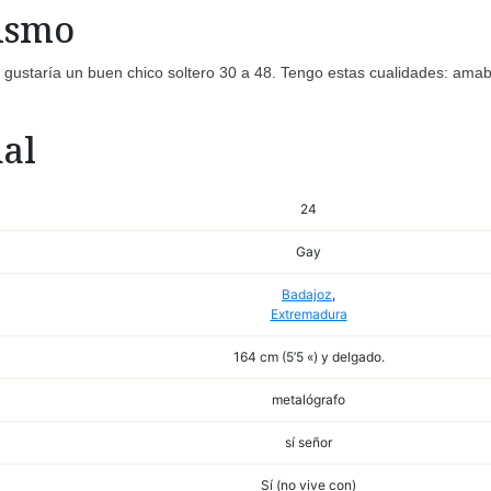
mismo
 gustaría un buen chico soltero 30 a 48. Tengo estas cualidades: amab
al
24
Gay
Badajoz
,
Extremadura
164 cm (5’5 «) y delgado.
metalógrafo
sí señor
Sí (no vive con)