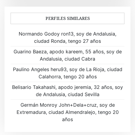
e
g
PERFILES SIMILARES
a
Normando Godoy ron13, soy de Andalusia,
c
ciudad Ronda, tengo 27 años
i
Guarino Baeza, apodo kareem, 55 años, soy de
ó
Andalusia, ciudad Cabra
n
Paulino Angeles heru93, soy de La Rioja, ciudad
Calahorra, tengo 20 años
d
Belisario Takahashi, apodo jeremia, 32 años, soy
e
de Andalusia, ciudad Sevilla
e
Germán Monroy John+Dela+cruz, soy de
Extremadura, ciudad Almendralejo, tengo 20
n
años
t