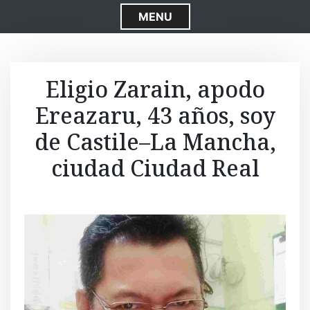
S
MENU
k
i
p
t
Eligio Zarain, apodo
o
Ereazaru, 43 años, soy
c
o
de Castile–La Mancha,
n
t
ciudad Ciudad Real
e
n
t