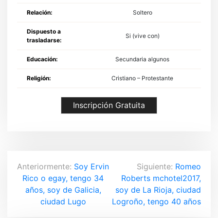
Relación:
Soltero
Dispuesto a
Si (vive con)
trasladarse:
Educación:
Secundaria algunos
Religión:
Cristiano – Protestante
Inscripción Gratuita
N
Anteriormente:
Soy Ervin
Siguiente:
Romeo
Rico o egay, tengo 34
Roberts mchotel2017,
a
años, soy de Galicia,
soy de La Rioja, ciudad
v
ciudad Lugo
Logroño, tengo 40 años