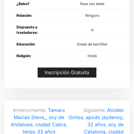
¿Bebo?
Rara vez bebe
Relación:
Ninguno
Dispuesto a
sí
trasladarse:
Educación:
Grado de bachiller
Religión:
hindú
Inscripción Gratuita
N
Anteriormente:
Tamaro
Siguiente:
Alcides
Macias Steve_, soy de
Ochoa, apodo jaydenoy,
a
Andalusia, ciudad Cabra,
32 años, soy de
tengo 33 años
Catalonia, ciudad