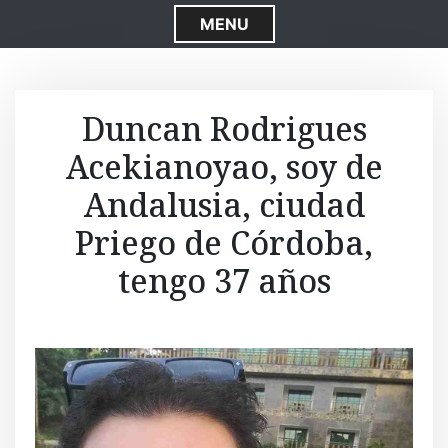
S
MENU
k
i
p
t
Duncan Rodrigues
o
Acekianoyao, soy de
c
o
Andalusia, ciudad
n
t
Priego de Córdoba,
e
tengo 37 años
n
t