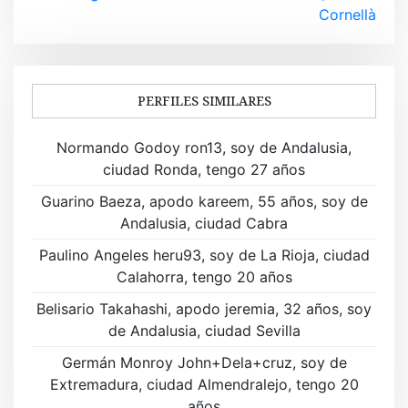
v
Cornellà
e
g
a
PERFILES SIMILARES
c
Normando Godoy ron13, soy de Andalusia,
i
ciudad Ronda, tengo 27 años
ó
Guarino Baeza, apodo kareem, 55 años, soy de
Andalusia, ciudad Cabra
n
Paulino Angeles heru93, soy de La Rioja, ciudad
d
Calahorra, tengo 20 años
e
Belisario Takahashi, apodo jeremia, 32 años, soy
de Andalusia, ciudad Sevilla
e
Germán Monroy John+Dela+cruz, soy de
n
Extremadura, ciudad Almendralejo, tengo 20
años