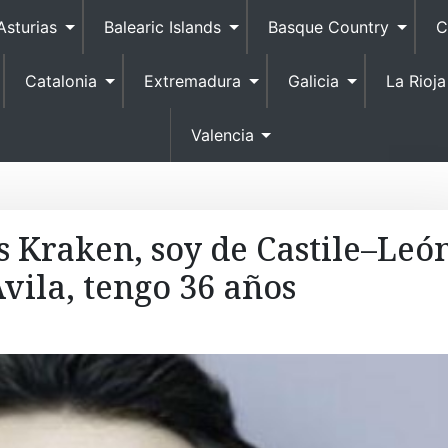
S
Asturias
Balearic Islands
Basque Country
C
k
i
Catalonia
Extremadura
Galicia
La Rioja
p
t
o
Valencia
c
o
n
t
 Kraken, soy de Castile–León
e
vila, tengo 36 años
n
t