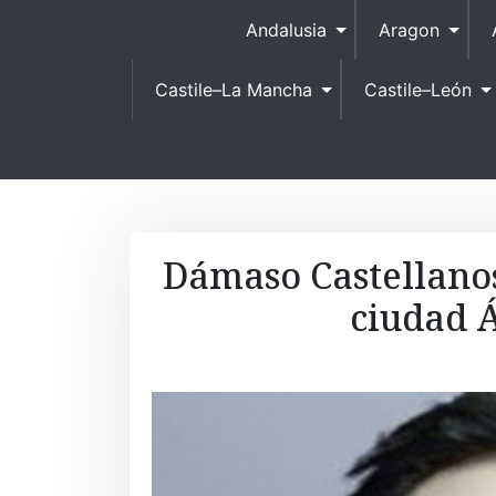
Andalusia
Aragon
Castile–La Mancha
Castile–León
Dámaso Castellanos
ciudad Á