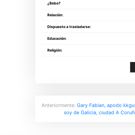
¿Bebo?
Relación:
Dispuesto a trasladarse:
Educación:
Religión:
N
Anteriormente:
Gary Fabian, apodo kkguy
soy de Galicia, ciudad A Coruñ
a
v