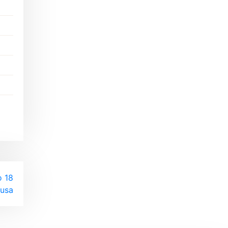
o 18
ousa