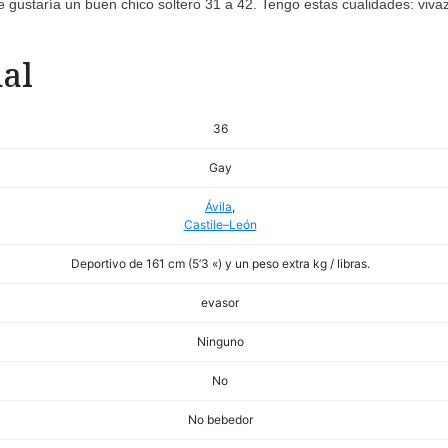
 gustaría un buen chico soltero 31 a 42. Tengo estas cualidades: vivaz
al
36
Gay
Ávila
,
Castile–León
Deportivo de 161 cm (5’3 «) y un peso extra kg / libras.
evasor
Ninguno
No
No bebedor