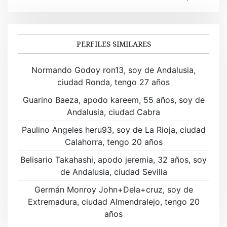
e
g
a
PERFILES SIMILARES
c
Normando Godoy ron13, soy de Andalusia,
i
ciudad Ronda, tengo 27 años
ó
Guarino Baeza, apodo kareem, 55 años, soy de
Andalusia, ciudad Cabra
n
Paulino Angeles heru93, soy de La Rioja, ciudad
d
Calahorra, tengo 20 años
e
Belisario Takahashi, apodo jeremia, 32 años, soy
de Andalusia, ciudad Sevilla
e
Germán Monroy John+Dela+cruz, soy de
n
Extremadura, ciudad Almendralejo, tengo 20
t
años