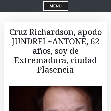
S
MENU
k
i
p
t
Cruz Richardson, apodo
o
JUNDREL+ANTONE, 62
c
o
años, soy de
n
t
Extremadura, ciudad
e
Plasencia
n
t