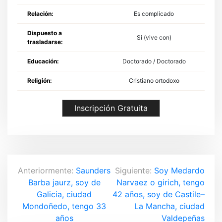
Relación:
Es complicado
Dispuesto a
Si (vive con)
trasladarse:
Educación:
Doctorado / Doctorado
Religión:
Cristiano ortodoxo
Inscripción Gratuita
N
Anteriormente:
Saunders
Siguiente:
Soy Medardo
Barba jaurz, soy de
Narvaez o girich, tengo
a
Galicia, ciudad
42 años, soy de Castile–
v
Mondoñedo, tengo 33
La Mancha, ciudad
años
Valdepeñas