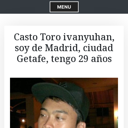
S
MENU
k
i
p
t
Casto Toro ivanyuhan,
o
soy de Madrid, ciudad
c
o
Getafe, tengo 29 años
n
t
e
n
t