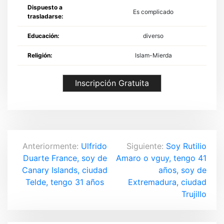
Dispuesto a
Es complicado
trasladarse:
Educación:
diverso
Religión:
Islam-Mierda
Inscripción Gratuita
N
Anteriormente:
Ulfrido
Siguiente:
Soy Rutilio
Duarte France, soy de
Amaro o vguy, tengo 41
a
Canary Islands, ciudad
años, soy de
v
Telde, tengo 31 años
Extremadura, ciudad
Trujillo
e