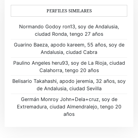
g
a
PERFILES SIMILARES
c
Normando Godoy ron13, soy de Andalusia,
i
ciudad Ronda, tengo 27 años
ó
Guarino Baeza, apodo kareem, 55 años, soy de
Andalusia, ciudad Cabra
n
Paulino Angeles heru93, soy de La Rioja, ciudad
d
Calahorra, tengo 20 años
e
Belisario Takahashi, apodo jeremia, 32 años, soy
de Andalusia, ciudad Sevilla
e
Germán Monroy John+Dela+cruz, soy de
n
Extremadura, ciudad Almendralejo, tengo 20
t
años
r