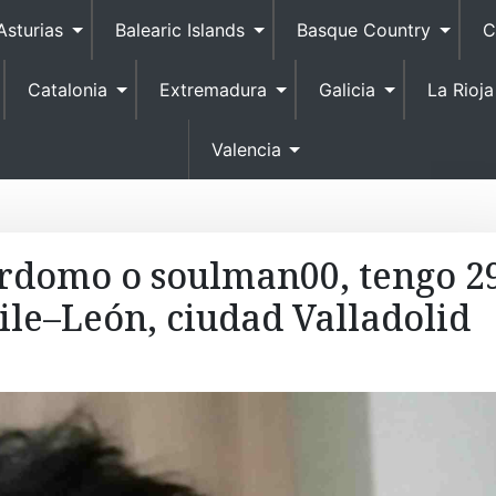
S
Asturias
Balearic Islands
Basque Country
C
k
i
Catalonia
Extremadura
Galicia
La Rioja
p
t
o
Valencia
c
o
n
t
rdomo o soulman00, tengo 2
e
tile–León, ciudad Valladolid
n
t