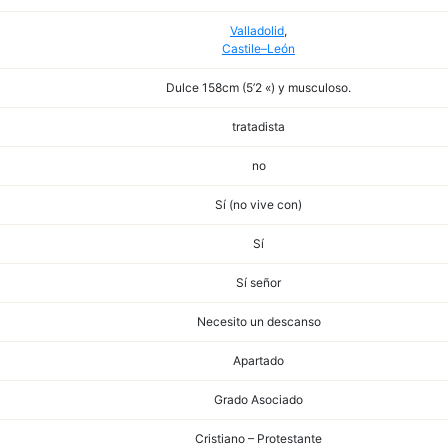
Valladolid
,
Castile–León
Dulce 158cm (5’2 «) y musculoso.
tratadista
no
Sí (no vive con)
Sí
Sí señor
Necesito un descanso
Apartado
Grado Asociado
Cristiano – Protestante