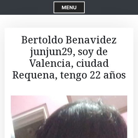
S
MENU
k
i
p
t
Bertoldo Benavidez
o
junjun29, soy de
c
o
Valencia, ciudad
n
t
Requena, tengo 22 años
e
n
t