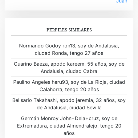
e
Juan
g
a
PERFILES SIMILARES
c
i
Normando Godoy ron13, soy de Andalusia,
ciudad Ronda, tengo 27 años
ó
Guarino Baeza, apodo kareem, 55 años, soy de
n
Andalusia, ciudad Cabra
d
Paulino Angeles heru93, soy de La Rioja, ciudad
Calahorra, tengo 20 años
e
Belisario Takahashi, apodo jeremia, 32 años, soy
e
de Andalusia, ciudad Sevilla
n
Germán Monroy John+Dela+cruz, soy de
t
Extremadura, ciudad Almendralejo, tengo 20
años