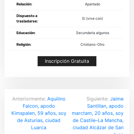
Relación:
Apartado
Dispuesto a
Si (vive con)
trasladarse:
Educación:
Secundaria algunos
Religión:
Cristiano-Otro
Inscripción Gratuita
N
Anteriormente:
Aquilino
Siguiente:
Jaime
Falcon, apodo
Santillan, apodo
a
Kimspalen, 59 años, soy
marctam, 20 años, soy
v
de Asturias, ciudad
de Castile–La Mancha,
Luarca
ciudad Alcázar de San