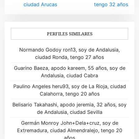
ciudad Arucas
tengo 32 años
e
g
a
PERFILES SIMILARES
c
Normando Godoy ron13, soy de Andalusia,
i
ciudad Ronda, tengo 27 años
ó
Guarino Baeza, apodo kareem, 55 años, soy de
Andalusia, ciudad Cabra
n
Paulino Angeles heru93, soy de La Rioja, ciudad
d
Calahorra, tengo 20 años
e
Belisario Takahashi, apodo jeremia, 32 años, soy
de Andalusia, ciudad Sevilla
e
Germán Monroy John+Dela+cruz, soy de
n
Extremadura, ciudad Almendralejo, tengo 20
años