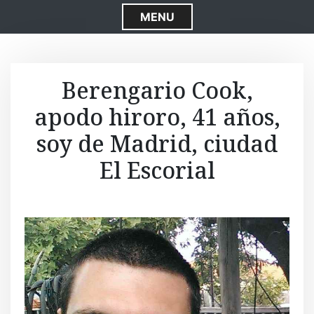
S
MENU
k
i
p
t
Berengario Cook,
o
apodo hiroro, 41 años,
c
o
soy de Madrid, ciudad
n
t
El Escorial
e
n
t