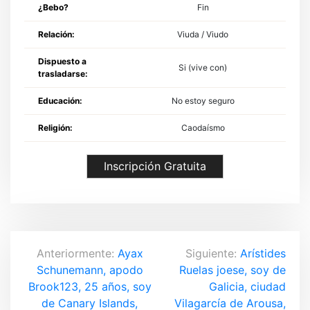
¿Bebo?
Fin
Relación:
Viuda / Viudo
Dispuesto a
Si (vive con)
trasladarse:
Educación:
No estoy seguro
Religión:
Caodaísmo
Inscripción Gratuita
N
Anteriormente:
Ayax
Siguiente:
Arístides
Schunemann, apodo
Ruelas joese, soy de
a
Brook123, 25 años, soy
Galicia, ciudad
v
de Canary Islands,
Vilagarcía de Arousa,