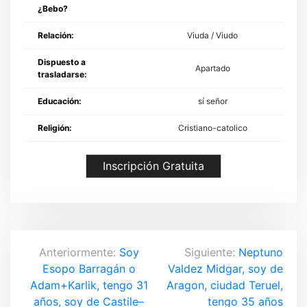
¿Bebo?
Relación:
Viuda / Viudo
Dispuesto a
Apartado
trasladarse:
Educación:
sí señor
Religión:
Cristiano-catolico
Inscripción Gratuita
N
Anteriormente:
Soy
Siguiente:
Neptuno
Esopo Barragán o
Valdez Midgar, soy de
a
Adam+Karlik, tengo 31
Aragon, ciudad Teruel,
años, soy de Castile–
tengo 35 años