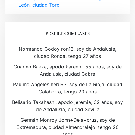
v
León, ciudad Toro
e
g
a
PERFILES SIMILARES
c
Normando Godoy ron13, soy de Andalusia,
i
ciudad Ronda, tengo 27 años
ó
Guarino Baeza, apodo kareem, 55 años, soy de
Andalusia, ciudad Cabra
n
Paulino Angeles heru93, soy de La Rioja, ciudad
d
Calahorra, tengo 20 años
e
Belisario Takahashi, apodo jeremia, 32 años, soy
de Andalusia, ciudad Sevilla
e
Germán Monroy John+Dela+cruz, soy de
n
Extremadura, ciudad Almendralejo, tengo 20
años