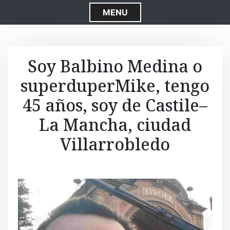
S
MENU
k
i
p
t
Soy Balbino Medina o
o
superduperMike, tengo
c
o
45 años, soy de Castile–
n
t
La Mancha, ciudad
e
Villarrobledo
n
t