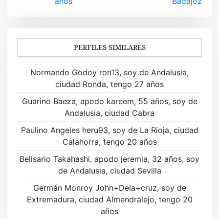
años
Badajoz
e
g
a
PERFILES SIMILARES
c
Normando Godoy ron13, soy de Andalusia,
i
ciudad Ronda, tengo 27 años
ó
Guarino Baeza, apodo kareem, 55 años, soy de
Andalusia, ciudad Cabra
n
Paulino Angeles heru93, soy de La Rioja, ciudad
d
Calahorra, tengo 20 años
e
Belisario Takahashi, apodo jeremia, 32 años, soy
de Andalusia, ciudad Sevilla
e
Germán Monroy John+Dela+cruz, soy de
n
Extremadura, ciudad Almendralejo, tengo 20
t
años