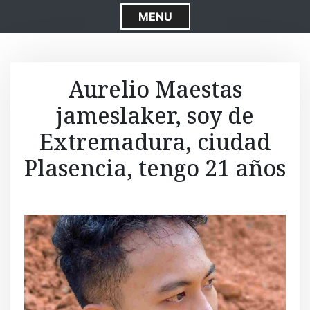
S
MENU
k
i
p
t
Aurelio Maestas
o
jameslaker, soy de
c
o
Extremadura, ciudad
n
t
Plasencia, tengo 21 años
e
n
t