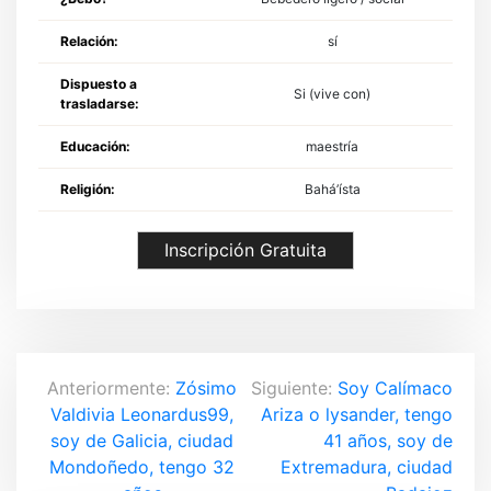
Relación:
sí
Dispuesto a
Si (vive con)
trasladarse:
Educación:
maestría
Religión:
Bahá’ísta
Inscripción Gratuita
N
Anteriormente:
Zósimo
Siguiente:
Soy Calímaco
Valdivia Leonardus99,
Ariza o lysander, tengo
a
soy de Galicia, ciudad
41 años, soy de
v
Mondoñedo, tengo 32
Extremadura, ciudad