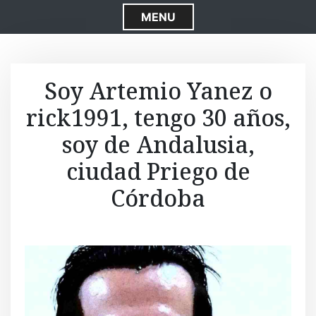
S
MENU
k
i
p
t
Soy Artemio Yanez o
o
rick1991, tengo 30 años,
c
o
soy de Andalusia,
n
t
ciudad Priego de
e
Córdoba
n
t