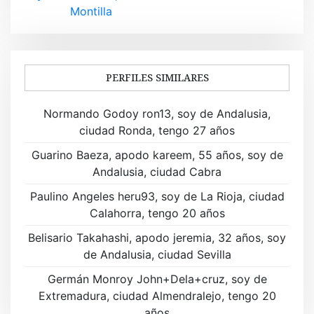
v
Montilla
e
g
a
PERFILES SIMILARES
c
Normando Godoy ron13, soy de Andalusia,
i
ciudad Ronda, tengo 27 años
ó
Guarino Baeza, apodo kareem, 55 años, soy de
Andalusia, ciudad Cabra
n
Paulino Angeles heru93, soy de La Rioja, ciudad
d
Calahorra, tengo 20 años
e
Belisario Takahashi, apodo jeremia, 32 años, soy
de Andalusia, ciudad Sevilla
e
Germán Monroy John+Dela+cruz, soy de
n
Extremadura, ciudad Almendralejo, tengo 20
años