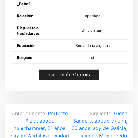
¿Bebo?
Relación:
Apartado
Dispuesto a
Si (vive con)
trasladarse:
Educación:
Secundaria algunos
Religión:
sí
Inscripción Gratuita
N
Anteriormente:
Perfecto
Siguiente:
Glenn
Field, apodo
Sanders, apodo v+onn,
a
nolenhammer, 21 años,
30 años, soy de Galicia,
soy de Andalusia, ciudad
ciudad Mondoñedo