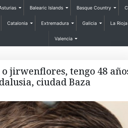
S
Asturias
Balearic Islands
Basque Country
C
k
i
Catalonia
Extremadura
Galicia
La Rioja
p
t
o
Valencia
c
o
n
t
o jirwenflores, tengo 48 año
e
dalusia, ciudad Baza
n
t