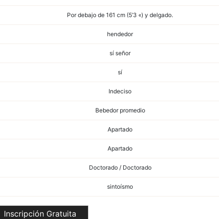
Por debajo de 161 cm (5’3 «) y delgado.
hendedor
sí señor
sí
Indeciso
Bebedor promedio
Apartado
Apartado
Doctorado / Doctorado
sintoísmo
Inscripción Gratuita