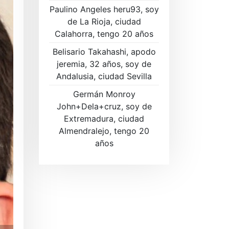
Paulino Angeles heru93, soy
de La Rioja, ciudad
Calahorra, tengo 20 años
Belisario Takahashi, apodo
jeremia, 32 años, soy de
Andalusia, ciudad Sevilla
Germán Monroy
John+Dela+cruz, soy de
Extremadura, ciudad
Almendralejo, tengo 20
años
Regístrese ahora GRATIS para 