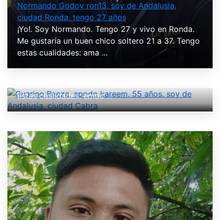
Normando Godoy ron13, soy de Andalusia,
ciudad Ronda, tengo 27 años
¡Yo!. Soy Normando. Tengo 27 y vivo en Ronda.
Me gustaría un buen chico soltero 21 a 37. Tengo
Guarino Baeza, apodo kareem, 55 años, soy de
estas cualidades: ama ...
Andalusia, ciudad Cabra
¡Yo!. Soy Guarino. Tengo 55 y vivo en Cabra. Me
gustaría un buen chico soltero 20 a 37. Tengo
estas cualidades: emoc ...