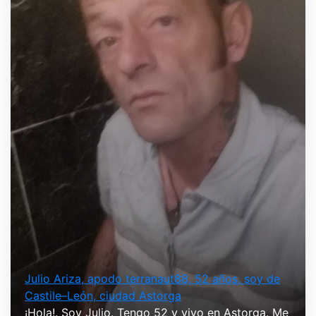
Julio Ariza, apodo terranaut88, 52 años, soy de
Castile–León, ciudad Astorga
¡Hola!. Soy Julio. Tengo 52 y vivo en Astorga. Me