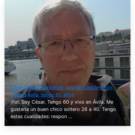
César Aguilar amber28, soy de Castile–León,
ciudad Ávila, tengo 60 años
¡Yo!. Soy César. Tengo 60 y vivo en Ávila. Me
gustaría un buen chico soltero 26 a 40. Tengo
estas cualidades: respon ...