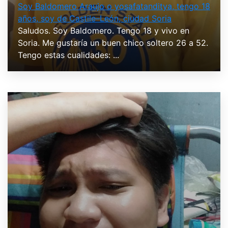
Soy Baldomero Araujo o yosafatanditya, tengo 18
años, soy de Castile–León, ciudad Soria
Saludos. Soy Baldomero. Tengo 18 y vivo en
Soria. Me gustaría un buen chico soltero 26 a 52.
Tengo estas cualidades: ...