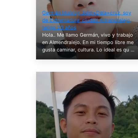
Germán Monroy John+Dela+cruz, soy
de Extremadura, ciudad Almendralejo,
tengo 20 años
Hola.. Me llamo Germán, vivo y trabajo
en Almendralejo. En mi tiempo libre me
gusta caminar, cultura. Lo ideal es qu ...