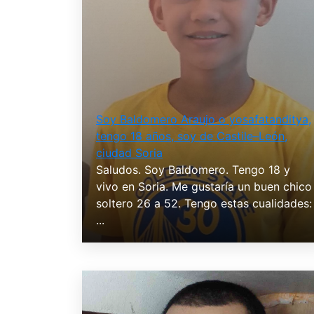
Soy Baldomero Araujo o yosafatanditya,
tengo 18 años, soy de Castile–León,
ciudad Soria
Saludos. Soy Baldomero. Tengo 18 y
vivo en Soria. Me gustaría un buen chico
soltero 26 a 52. Tengo estas cualidades:
...