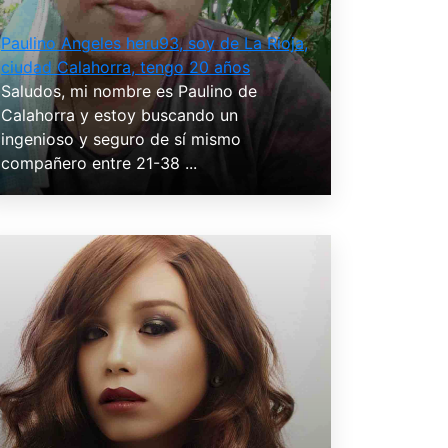
Paulino Angeles heru93, soy de La Rioja,
ciudad Calahorra, tengo 20 años
Saludos, mi nombre es Paulino de
Calahorra y estoy buscando un
ingenioso y seguro de sí mismo
compañero entre 21-38 ...