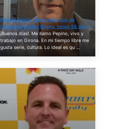
Pepino Ramón Phyoe+Wai, soy de
Catalonia, ciudad Girona, tengo 58 años
¡Buenos días!. Me llamo Pepino, vivo y
trabajo en Girona. En mi tiempo libre me
gusta serie, cultura. Lo ideal es qu ...