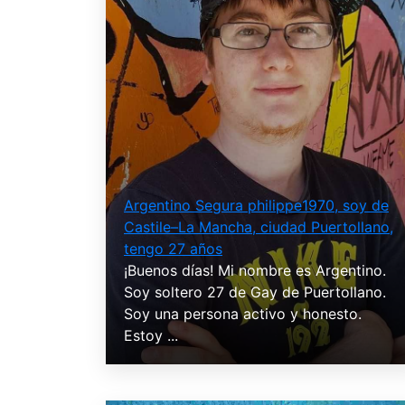
Argentino Segura philippe1970, soy de
Castile–La Mancha, ciudad Puertollano,
tengo 27 años
¡Buenos días! Mi nombre es Argentino.
Soy soltero 27 de Gay de Puertollano.
Soy una persona activo y honesto.
Estoy ...