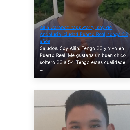
Ailin Carabez happyterry, soy de
Andalusia, ciudad Puerto Real, tengo 23
años
Saludos. Soy Ailin. Tengo 23 y vivo en
Puerto Real. Me gustaría un buen chico
soltero 23 a 54. Tengo estas cualidade
...