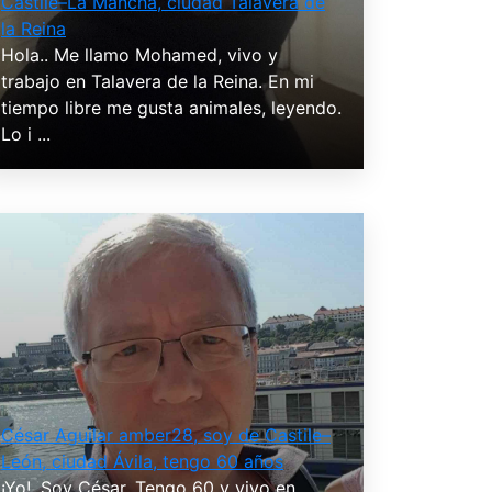
Castile–La Mancha, ciudad Talavera de
la Reina
Hola.. Me llamo Mohamed, vivo y
trabajo en Talavera de la Reina. En mi
tiempo libre me gusta animales, leyendo.
Lo i ...
César Aguilar amber28, soy de Castile–
León, ciudad Ávila, tengo 60 años
¡Yo!. Soy César. Tengo 60 y vivo en