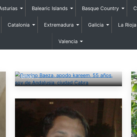
Asturias
Balearic Islands
Basque Country
C
Catalonia
Extremadura
Galicia
La Rioja
Guarino Baeza, apodo kareem, 55 años,
Valencia
soy de Andalusia, ciudad Cabra
¡Yo!. Soy Guarino. Tengo 55 y vivo en
Cabra. Me gustaría un buen chico
soltero 20 a 37. Tengo estas cualidades:
emoc ...