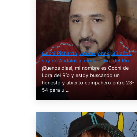
Cochi Pichardo, apodo johnK, 30 años,
soy de Andalusia, ciudad Lora del Río
¡Buenos días!, mi nombre es Cochi de
Lora del Río y estoy buscando un
honesto y abierto compañero entre 23-
54 para u ...