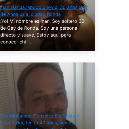
Inan García, apodo Jhovic, 30 años, soy
de Andalusia, ciudad Ronda
¡Yo! Mi nombre es Inan. Soy soltero 30
de Gay de Ronda. Soy una persona
directo y suave. Estoy aquí para
conocer chi ...
Soy Mohamed González De Cosío o
GustiRizky, tengo 47 años, soy de