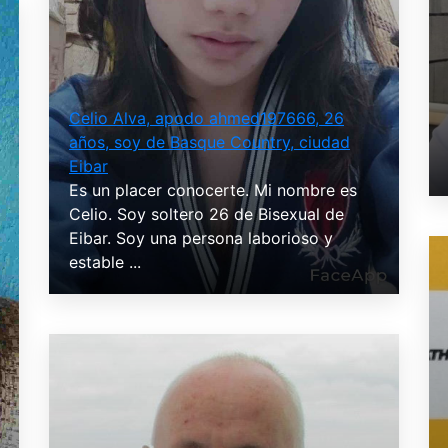
Celio Alva, apodo ahmed197666, 26
años, soy de Basque Country, ciudad
Eibar
Es un placer conocerte. Mi nombre es
Celio. Soy soltero 26 de Bisexual de
Eibar. Soy una persona laborioso y
estable ...