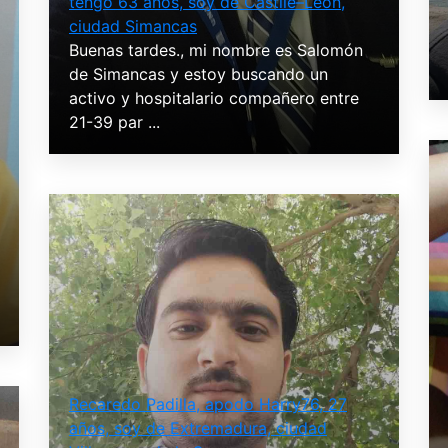
tengo 63 años, soy de Castile–León,
ciudad Simancas
Buenas tardes., mi nombre es Salomón
de Simancas y estoy buscando un
activo y hospitalario compañero entre
21-39 par ...
Recaredo Padilla, apodo Harry76, 27
años, soy de Extremadura, ciudad