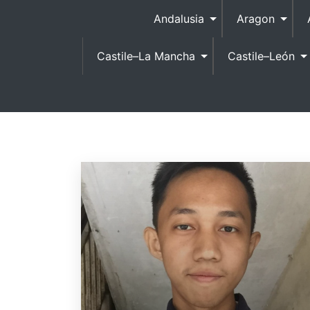
S
Andalusia
Aragon
k
i
Castile–La Mancha
Castile–León
p
t
o
c
o
n
t
e
n
t