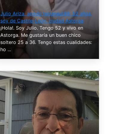
Julio Ariza, apodo terranaut88, 52 años,
soy de Castile–León, ciudad Astorga
¡Hola!. Soy Julio. Tengo 52 y vivo en
Astorga. Me gustaría un buen chico
soltero 25 a 36. Tengo estas cualidades:
ho ...