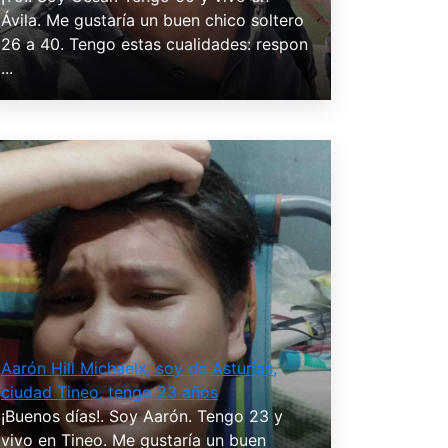
Ávila. Me gustaría un buen chico soltero
26 a 40. Tengo estas cualidades: respon
...
Aarón Hill Michaelx, soy de Asturias,
ciudad Tineo, tengo 23 años
¡Buenos días!. Soy Aarón. Tengo 23 y
vivo en Tineo. Me gustaría un buen