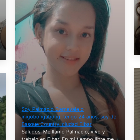
Soy Palmacio Carnevale o
inigobongabong, tengo 24 años, soy de
Basque Country, ciudad Eibar
Saludos. Me llamo Palmacio, vivo y
trabajo en Eibar. En mi tiempo libre me