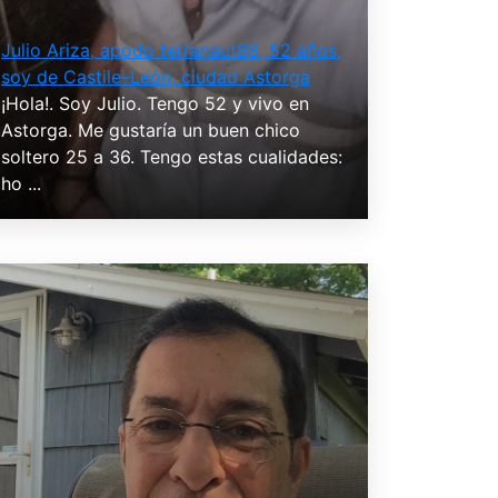
Julio Ariza, apodo terranaut88, 52 años,
soy de Castile–León, ciudad Astorga
¡Hola!. Soy Julio. Tengo 52 y vivo en
Astorga. Me gustaría un buen chico
soltero 25 a 36. Tengo estas cualidades:
ho ...