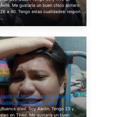
Ávila. Me gustaría un buen chico soltero
26 a 40. Tengo estas cualidades: respon
...
Aarón Hill Michaelx, soy de Asturias,
ciudad Tineo, tengo 23 años
¡Buenos días!. Soy Aarón. Tengo 23 y
vivo en Tineo. Me gustaría un buen