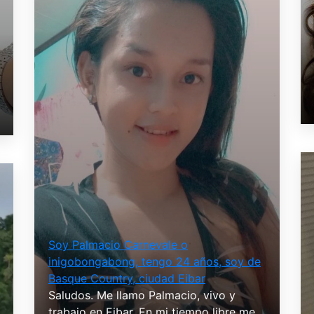
Soy Palmacio Carnevale o
inigobongabong, tengo 24 años, soy de
Basque Country, ciudad Eibar
Saludos. Me llamo Palmacio, vivo y
trabajo en Eibar. En mi tiempo libre me