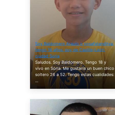
Soy Baldomero Araujo o yosafatanditya,
tengo 18 años, soy de Castile–León,
ciudad Soria
Saludos. Soy Baldomero. Tengo 18 y
vivo en Soria. Me gustaría un buen chico
soltero 26 a 52. Tengo estas cualidades:
...