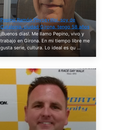
Pepino Ramón Phyoe+Wai, soy de
Catalonia, ciudad Girona, tengo 58 años
¡Buenos días!. Me llamo Pepino, vivo y
trabajo en Girona. En mi tiempo libre me
gusta serie, cultura. Lo ideal es qu ...