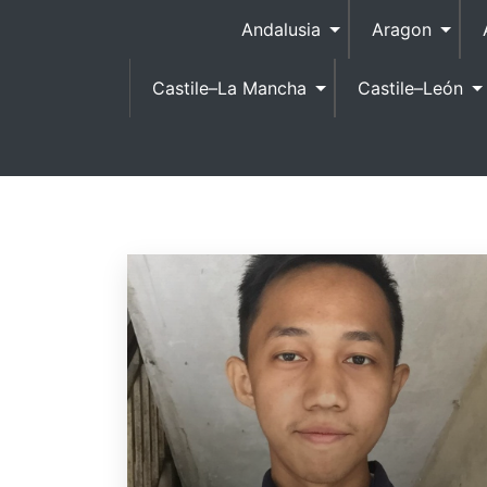
S
Andalusia
Aragon
k
i
Castile–La Mancha
Castile–León
p
t
o
c
o
n
t
e
n
t