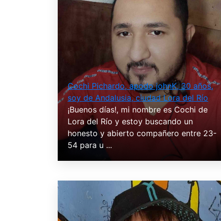
Cochi Pichardo, apodo johnK, 30 años,
soy de Andalusia, ciudad Lora del Río
¡Buenos días!, mi nombre es Cochi de
Lora del Río y estoy buscando un
honesto y abierto compañero entre 23-
54 para u ...