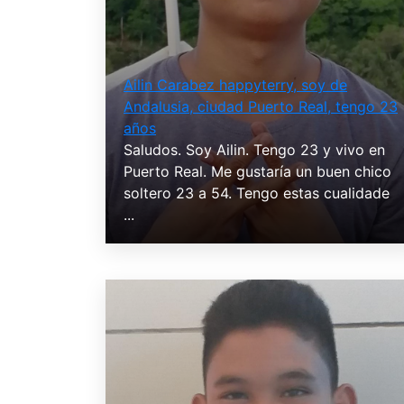
Ailin Carabez happyterry, soy de
Andalusia, ciudad Puerto Real, tengo 23
años
Saludos. Soy Ailin. Tengo 23 y vivo en
Puerto Real. Me gustaría un buen chico
soltero 23 a 54. Tengo estas cualidade
...