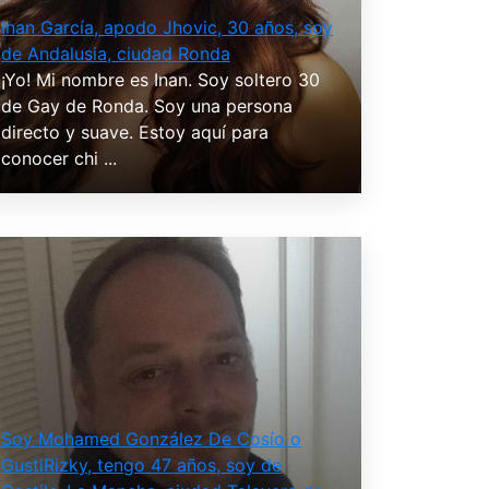
Inan García, apodo Jhovic, 30 años, soy
de Andalusia, ciudad Ronda
¡Yo! Mi nombre es Inan. Soy soltero 30
de Gay de Ronda. Soy una persona
directo y suave. Estoy aquí para
conocer chi ...
Soy Mohamed González De Cosío o
GustiRizky, tengo 47 años, soy de