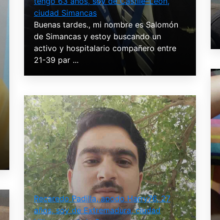
tengo 63 años, soy de Castile–León,
ciudad Simancas
Buenas tardes., mi nombre es Salomón
de Simancas y estoy buscando un
activo y hospitalario compañero entre
21-39 par ...
Recaredo Padilla, apodo Harry76, 27
años, soy de Extremadura, ciudad