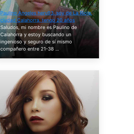
Paulino Angeles heru93, soy de La Rioja,
ciudad Calahorra, tengo 20 años
Saludos, mi nombre es Paulino de
Calahorra y estoy buscando un
ingenioso y seguro de sí mismo
compañero entre 21-38 ...