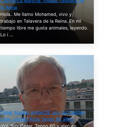
Castile–La Mancha, ciudad Talavera de
la Reina
Hola.. Me llamo Mohamed, vivo y
trabajo en Talavera de la Reina. En mi
tiempo libre me gusta animales, leyendo.
Lo i ...
César Aguilar amber28, soy de Castile–
León, ciudad Ávila, tengo 60 años
¡Yo!. Soy César. Tengo 60 y vivo en