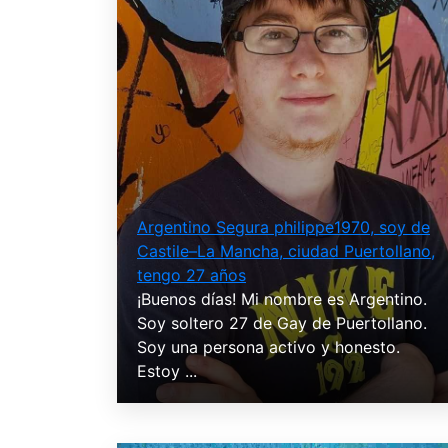
Argentino Segura philippe1970, soy de
Castile–La Mancha, ciudad Puertollano,
tengo 27 años
¡Buenos días! Mi nombre es Argentino.
Soy soltero 27 de Gay de Puertollano.
Soy una persona activo y honesto.
Estoy ...