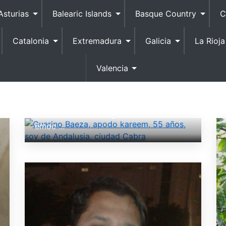
Asturias
Balearic Islands
Basque Country
C
Catalonia
Extremadura
Galicia
La Rioja
Guarino Baeza, apodo kareem, 55 años,
Valencia
soy de Andalusia, ciudad Cabra
¡Yo!. Soy Guarino. Tengo 55 y vivo en
Cabra. Me gustaría un buen chico
soltero 20 a 37. Tengo estas cualidades:
emoc ...