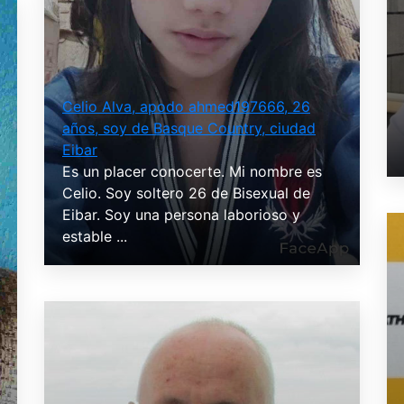
Celio Alva, apodo ahmed197666, 26
años, soy de Basque Country, ciudad
Eibar
Es un placer conocerte. Mi nombre es
Celio. Soy soltero 26 de Bisexual de
Eibar. Soy una persona laborioso y
estable ...