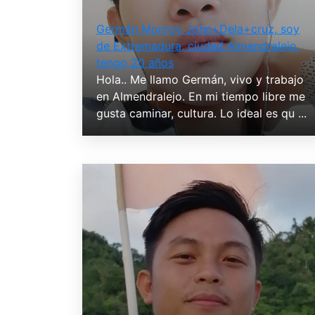
Germán Monroy John+Dela+cruz, soy
de Extremadura, ciudad Almendralejo,
tengo 20 años
Hola.. Me llamo Germán, vivo y trabajo
en Almendralejo. En mi tiempo libre me
gusta caminar, cultura. Lo ideal es qu ...