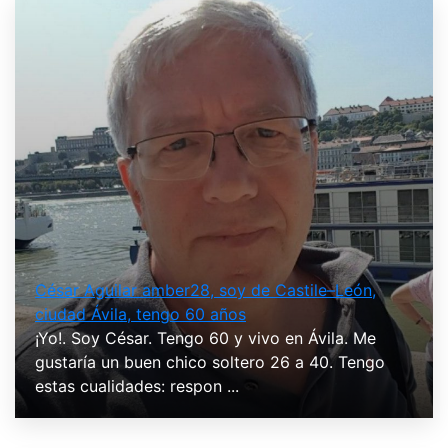
César Aguilar amber28, soy de Castile–León,
ciudad Ávila, tengo 60 años
¡Yo!. Soy César. Tengo 60 y vivo en Ávila. Me
gustaría un buen chico soltero 26 a 40. Tengo
estas cualidades: respon ...