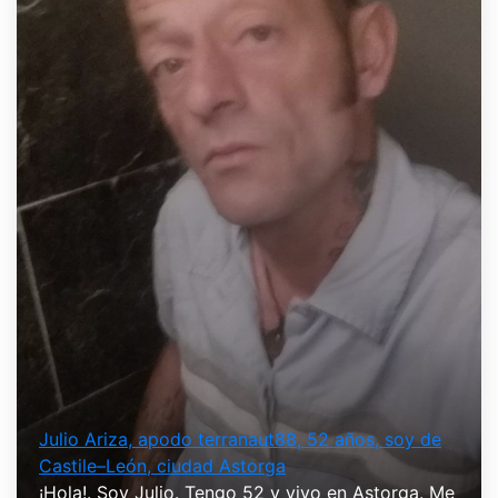
Julio Ariza, apodo terranaut88, 52 años, soy de
Castile–León, ciudad Astorga
¡Hola!. Soy Julio. Tengo 52 y vivo en Astorga. Me