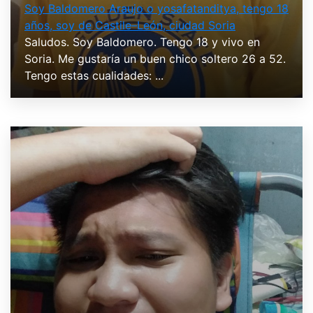
Soy Baldomero Araujo o yosafatanditya, tengo 18
años, soy de Castile–León, ciudad Soria
Saludos. Soy Baldomero. Tengo 18 y vivo en
Soria. Me gustaría un buen chico soltero 26 a 52.
Tengo estas cualidades: ...