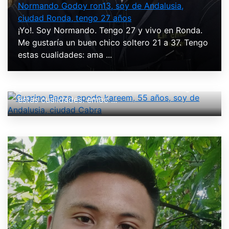
Normando Godoy ron13, soy de Andalusia,
ciudad Ronda, tengo 27 años
¡Yo!. Soy Normando. Tengo 27 y vivo en Ronda.
Me gustaría un buen chico soltero 21 a 37. Tengo
Guarino Baeza, apodo kareem, 55 años, soy de
estas cualidades: ama ...
Andalusia, ciudad Cabra
¡Yo!. Soy Guarino. Tengo 55 y vivo en Cabra. Me
gustaría un buen chico soltero 20 a 37. Tengo
estas cualidades: emoc ...