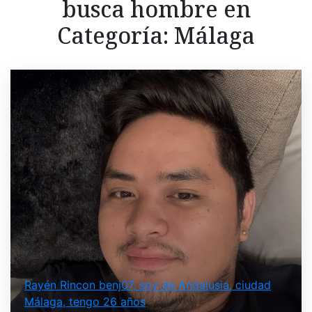
busca hombre en
Categoría:
Málaga
Rayén Rincon benj07, soy de Andalusia, ciudad
Málaga, tengo 26 años