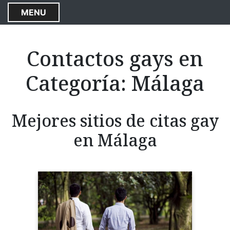
S
MENU
k
i
p
Contactos gays en
t
o
Categoría:
Málaga
c
o
n
Mejores sitios de citas gay
t
e
en Málaga
n
t